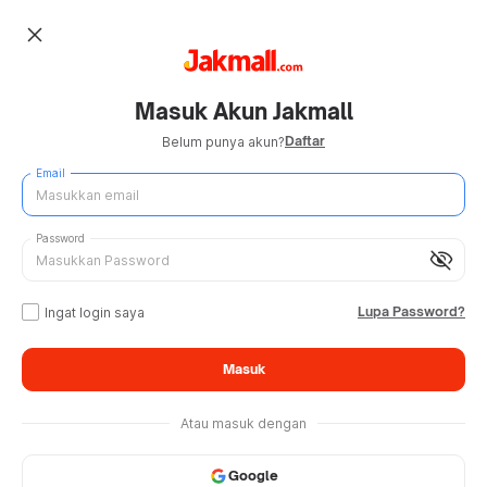
close
Masuk Akun Jakmall
Daftar
Belum punya akun?
Email
Password
visibility_off
Lupa Password?
Ingat login saya
Masuk
Atau masuk dengan
Google