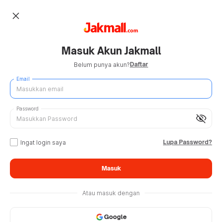
close
Masuk Akun Jakmall
Daftar
Belum punya akun?
Email
Password
visibility_off
Lupa Password?
Ingat login saya
Masuk
Atau masuk dengan
Google