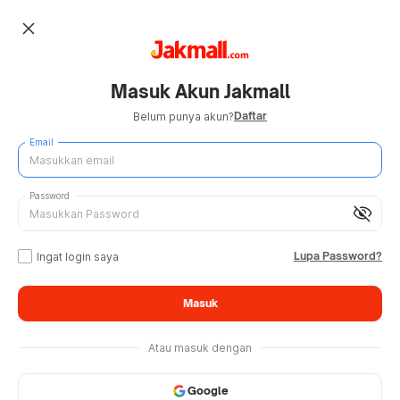
close
Masuk Akun Jakmall
Daftar
Belum punya akun?
Email
Password
visibility_off
Lupa Password?
Ingat login saya
Masuk
Atau masuk dengan
Google