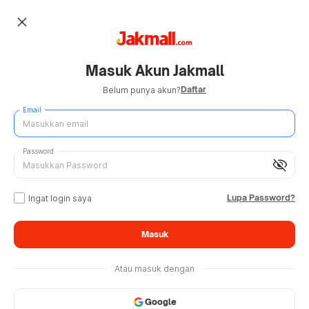
close
Masuk Akun Jakmall
Daftar
Belum punya akun?
Email
Password
visibility_off
Lupa Password?
Ingat login saya
Masuk
Atau masuk dengan
Google