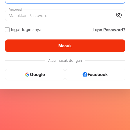
Password
visibility_off
Ingat login saya
Lupa Password?
Masuk
Atau masuk dengan
Google
Facebook