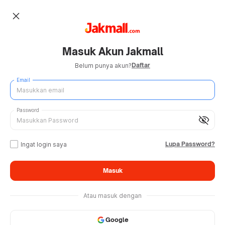
close
Masuk Akun Jakmall
Daftar
Belum punya akun?
Email
Password
visibility_off
Lupa Password?
Ingat login saya
Masuk
Atau masuk dengan
Google