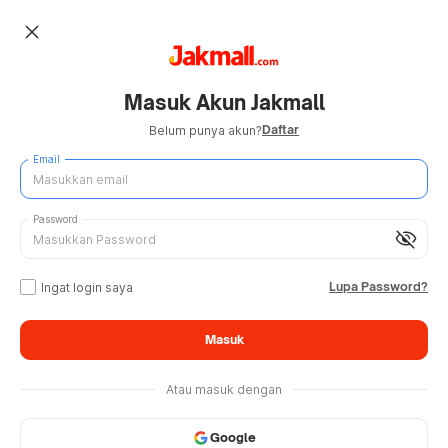
close
Masuk Akun Jakmall
Daftar
Belum punya akun?
Email
Password
visibility_off
Lupa Password?
Ingat login saya
Masuk
Atau masuk dengan
Google