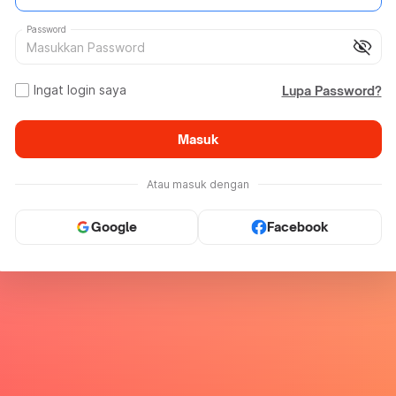
Password
visibility_off
Ingat login saya
Lupa Password?
Masuk
Atau masuk dengan
Google
Facebook