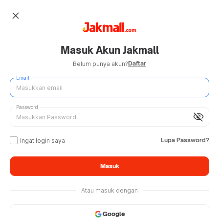
close
Masuk Akun Jakmall
Daftar
Belum punya akun?
Email
Password
visibility_off
Lupa Password?
Ingat login saya
Masuk
Atau masuk dengan
Google