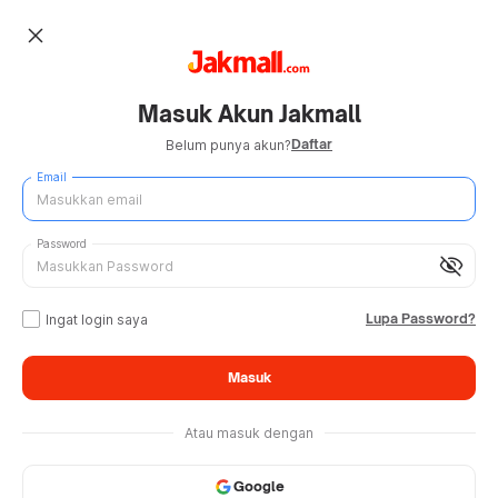
close
Masuk Akun Jakmall
Daftar
Belum punya akun?
Email
Password
visibility_off
Lupa Password?
Ingat login saya
Masuk
Atau masuk dengan
Google