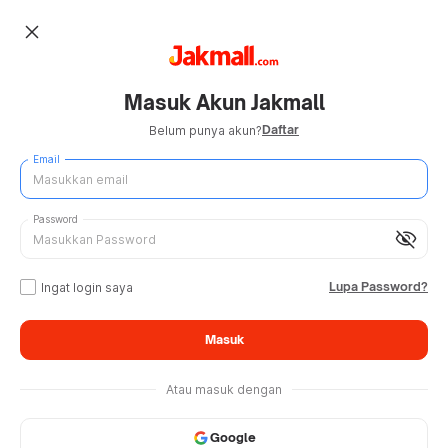
close
Masuk Akun Jakmall
Daftar
Belum punya akun?
Email
Password
visibility_off
Lupa Password?
Ingat login saya
Masuk
Atau masuk dengan
Google