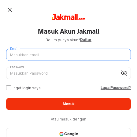
close
Masuk Akun Jakmall
Daftar
Belum punya akun?
Email
Password
visibility_off
Lupa Password?
Ingat login saya
Masuk
Atau masuk dengan
Google