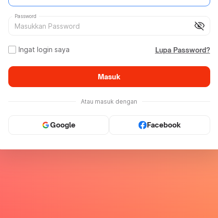
Password
visibility_off
Ingat login saya
Lupa Password?
Masuk
Atau masuk dengan
Google
Facebook