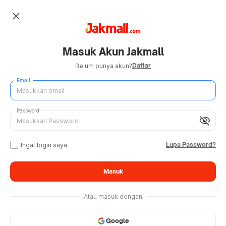
close
Masuk Akun Jakmall
Daftar
Belum punya akun?
Email
Password
visibility_off
Lupa Password?
Ingat login saya
Masuk
Atau masuk dengan
Google