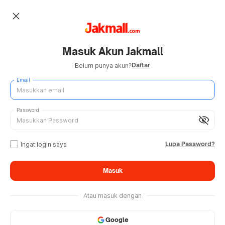
close
Masuk Akun Jakmall
Daftar
Belum punya akun?
Email
Password
visibility_off
Lupa Password?
Ingat login saya
Masuk
Atau masuk dengan
Google