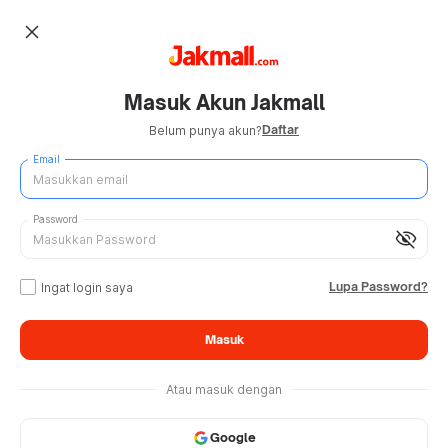
close
Masuk Akun Jakmall
Daftar
Belum punya akun?
Email
Password
visibility_off
Lupa Password?
Ingat login saya
Masuk
Atau masuk dengan
Google