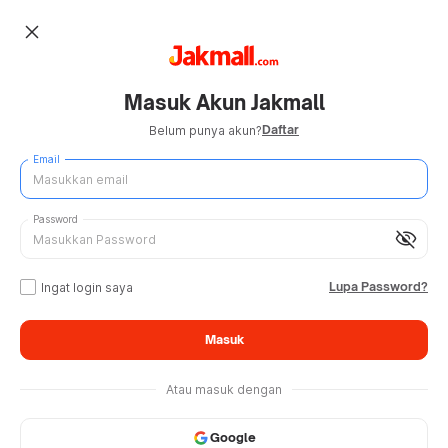
close
Masuk Akun Jakmall
Daftar
Belum punya akun?
Email
Password
visibility_off
Lupa Password?
Ingat login saya
Masuk
Atau masuk dengan
Google