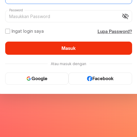
Password
visibility_off
Ingat login saya
Lupa Password?
Masuk
Atau masuk dengan
Google
Facebook