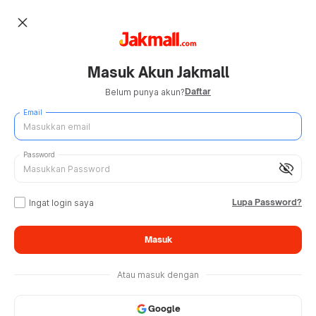
close
Masuk Akun Jakmall
Daftar
Belum punya akun?
Email
Password
visibility_off
Lupa Password?
Ingat login saya
Masuk
Atau masuk dengan
Google