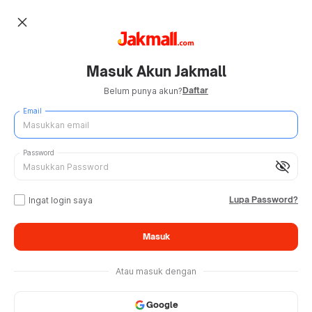
close
Masuk Akun Jakmall
Daftar
Belum punya akun?
Email
Password
visibility_off
Lupa Password?
Ingat login saya
Masuk
Atau masuk dengan
Google