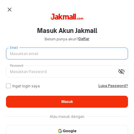
close
Masuk Akun Jakmall
Daftar
Belum punya akun?
Email
Password
visibility_off
Lupa Password?
Ingat login saya
Masuk
Atau masuk dengan
Google