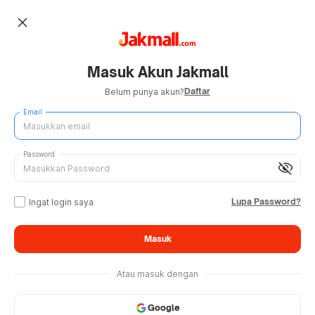
close
Masuk Akun Jakmall
Daftar
Belum punya akun?
Email
Password
visibility_off
Lupa Password?
Ingat login saya
Masuk
Atau masuk dengan
Google