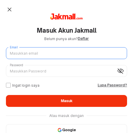
close
Masuk Akun Jakmall
Daftar
Belum punya akun?
Email
Password
visibility_off
Lupa Password?
Ingat login saya
Masuk
Atau masuk dengan
Google