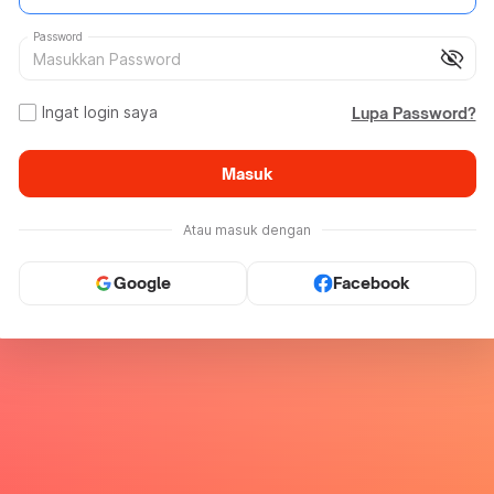
Password
visibility_off
Ingat login saya
Lupa Password?
Masuk
Atau masuk dengan
Google
Facebook