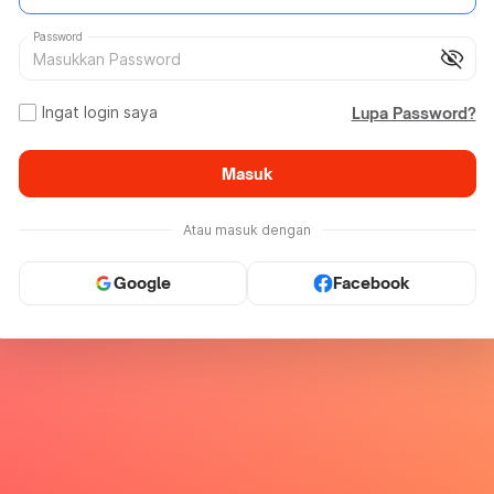
Password
visibility_off
Ingat login saya
Lupa Password?
Masuk
Atau masuk dengan
Google
Facebook