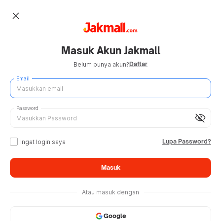
close
Masuk Akun Jakmall
Daftar
Belum punya akun?
Email
Password
visibility_off
Lupa Password?
Ingat login saya
Masuk
Atau masuk dengan
Google