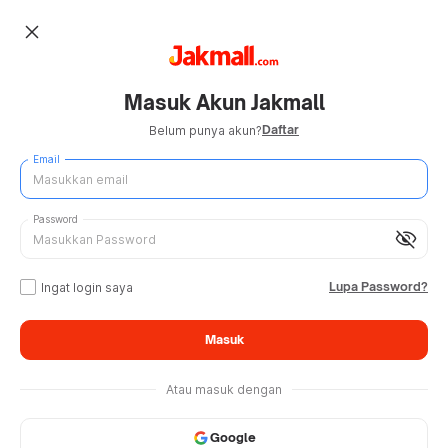
close
Masuk Akun Jakmall
Daftar
Belum punya akun?
Email
Password
visibility_off
Lupa Password?
Ingat login saya
Masuk
Atau masuk dengan
Google