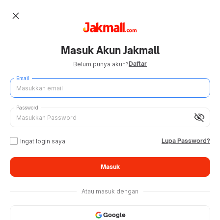
close
Masuk Akun Jakmall
Daftar
Belum punya akun?
Email
Password
visibility_off
Lupa Password?
Ingat login saya
Masuk
Atau masuk dengan
Google