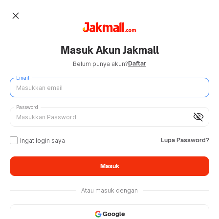
close
Masuk Akun Jakmall
Daftar
Belum punya akun?
Email
Password
visibility_off
Lupa Password?
Ingat login saya
Masuk
Atau masuk dengan
Google