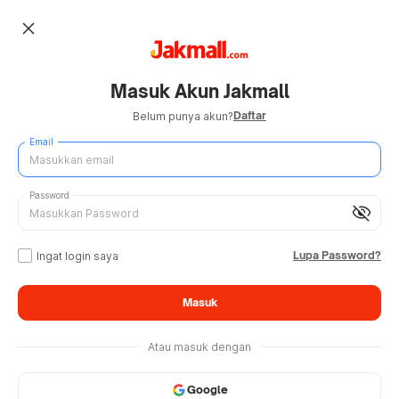
close
Masuk Akun Jakmall
Daftar
Belum punya akun?
Email
Password
visibility_off
Lupa Password?
Ingat login saya
Masuk
Atau masuk dengan
Google