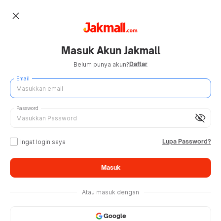
close
Masuk Akun Jakmall
Daftar
Belum punya akun?
Email
Password
visibility_off
Lupa Password?
Ingat login saya
Masuk
Atau masuk dengan
Google