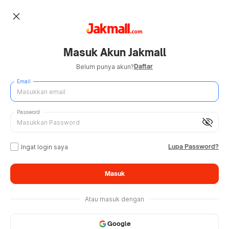
close
Masuk Akun Jakmall
Daftar
Belum punya akun?
Email
Password
visibility_off
Lupa Password?
Ingat login saya
Masuk
Atau masuk dengan
Google