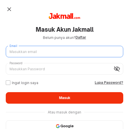
close
Masuk Akun Jakmall
Daftar
Belum punya akun?
Email
Password
visibility_off
Lupa Password?
Ingat login saya
Masuk
Atau masuk dengan
Google