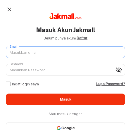
close
Masuk Akun Jakmall
Daftar
Belum punya akun?
Email
Password
visibility_off
Lupa Password?
Ingat login saya
Masuk
Atau masuk dengan
Google