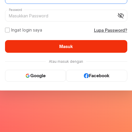
Password
visibility_off
Ingat login saya
Lupa Password?
Masuk
Atau masuk dengan
Google
Facebook