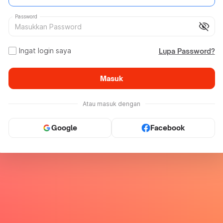
Password
visibility_off
Ingat login saya
Lupa Password?
Masuk
Atau masuk dengan
Google
Facebook