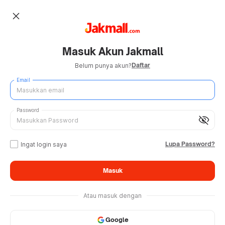
close
Masuk Akun Jakmall
Daftar
Belum punya akun?
Email
Password
visibility_off
Lupa Password?
Ingat login saya
Masuk
Atau masuk dengan
Google