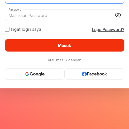
Password
visibility_off
Ingat login saya
Lupa Password?
Masuk
Atau masuk dengan
Google
Facebook