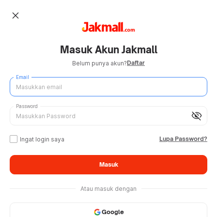
close
Masuk Akun Jakmall
Daftar
Belum punya akun?
Email
Password
visibility_off
Lupa Password?
Ingat login saya
Masuk
Atau masuk dengan
Google