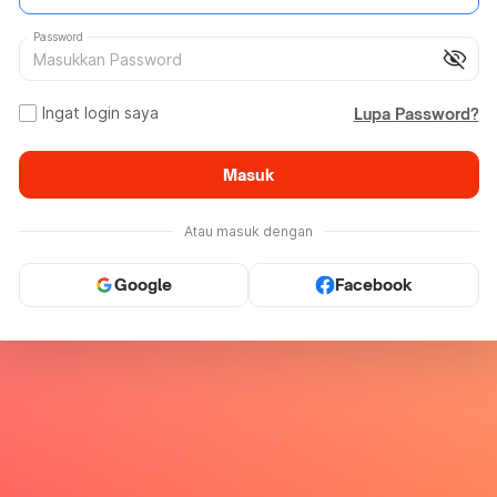
Password
visibility_off
Ingat login saya
Lupa Password?
Masuk
Atau masuk dengan
Google
Facebook