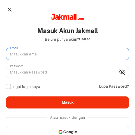
close
Masuk Akun Jakmall
Daftar
Belum punya akun?
Email
Password
visibility_off
Lupa Password?
Ingat login saya
Masuk
Atau masuk dengan
Google