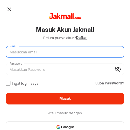
close
Masuk Akun Jakmall
Daftar
Belum punya akun?
Email
Password
visibility_off
Lupa Password?
Ingat login saya
Masuk
Atau masuk dengan
Google