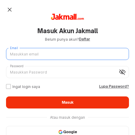
close
Masuk Akun Jakmall
Daftar
Belum punya akun?
Email
Password
visibility_off
Lupa Password?
Ingat login saya
Masuk
Atau masuk dengan
Google