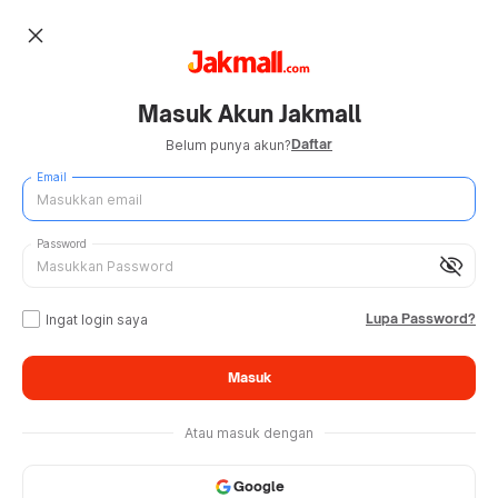
close
Masuk Akun Jakmall
Daftar
Belum punya akun?
Email
Password
visibility_off
Lupa Password?
Ingat login saya
Masuk
Atau masuk dengan
Google