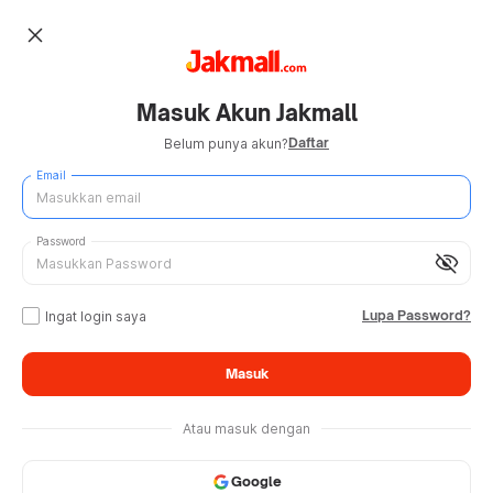
close
Masuk Akun Jakmall
Daftar
Belum punya akun?
Email
Password
visibility_off
Lupa Password?
Ingat login saya
Masuk
Atau masuk dengan
Google