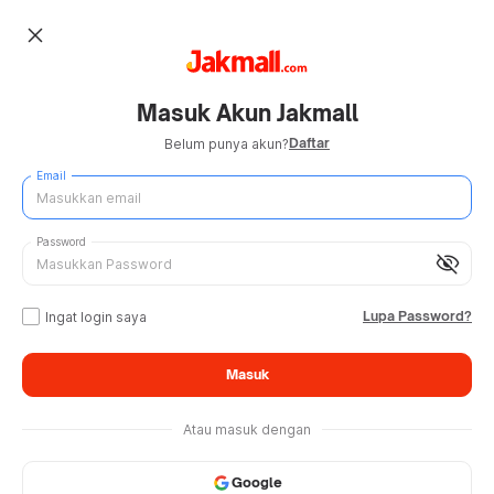
close
Masuk Akun Jakmall
Daftar
Belum punya akun?
Email
Password
visibility_off
Lupa Password?
Ingat login saya
Masuk
Atau masuk dengan
Google