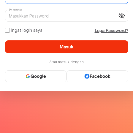
Password
visibility_off
Ingat login saya
Lupa Password?
Masuk
Atau masuk dengan
Google
Facebook