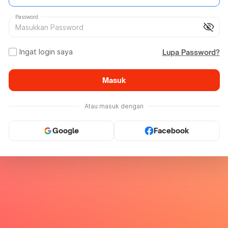
Password
visibility_off
Ingat login saya
Lupa Password?
Masuk
Atau masuk dengan
Google
Facebook