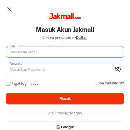
close
Masuk Akun Jakmall
Daftar
Belum punya akun?
Email
Password
visibility_off
Lupa Password?
Ingat login saya
Masuk
Atau masuk dengan
Google