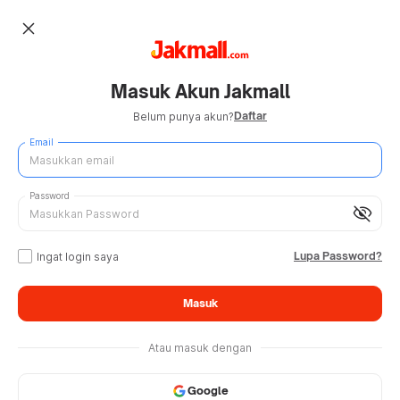
close
Masuk Akun Jakmall
Daftar
Belum punya akun?
Email
Password
visibility_off
Lupa Password?
Ingat login saya
Masuk
Atau masuk dengan
Google